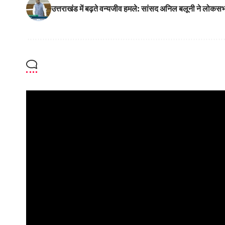
उत्तराखंड में बढ़ते वन्यजीव हमले: सांसद अनिल बलूनी ने लोकसभ